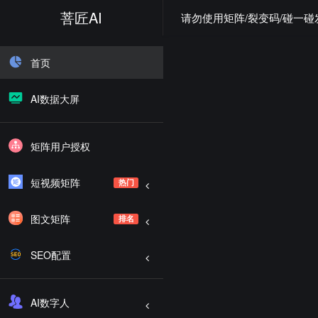
菩匠AI
请勿使用矩阵/裂变码/碰一
首页
AI数据大屏
矩阵用户授权
短视频矩阵
热门
图文矩阵
排名
SEO配置
AI数字人